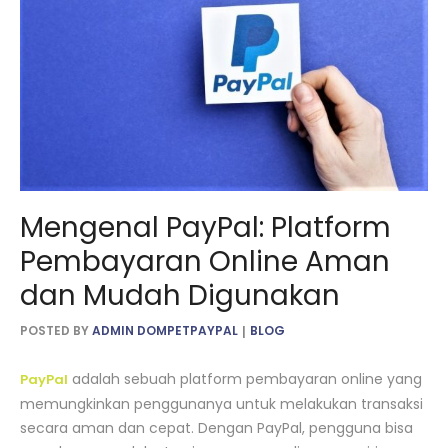
Mengenal PayPal: Platform
Pembayaran Online Aman
dan Mudah Digunakan
POSTED BY
ADMIN DOMPETPAYPAL
BLOG
adalah sebuah platform pembayaran online yang
PayPal
memungkinkan penggunanya untuk melakukan transaksi
secara aman dan cepat. Dengan PayPal, pengguna bisa