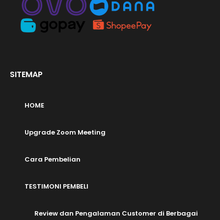
SITEMAP
HOME
Upgrade Zoom Meeting
Cara Pembelian
TESTIMONI PEMBELI
Review dan Pengalaman Customer di Berbagai