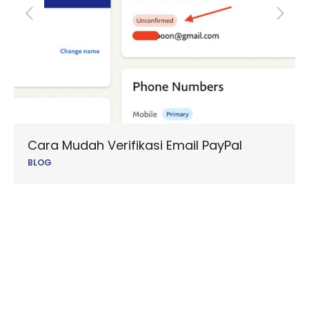
Cara Mudah Verifikasi Email PayPal
BLOG