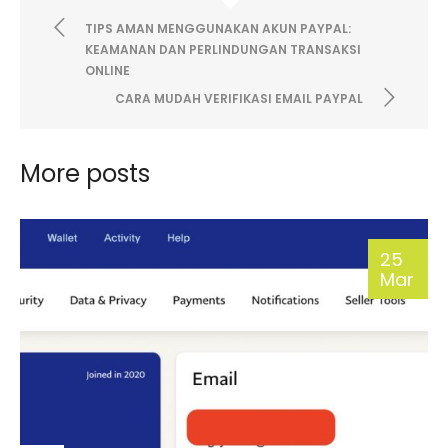
TIPS AMAN MENGGUNAKAN AKUN PAYPAL:
KEAMANAN DAN PERLINDUNGAN TRANSAKSI
ONLINE
CARA MUDAH VERIFIKASI EMAIL PAYPAL
More posts
25
Mar