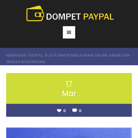
MENGENAL PAYPAL: PLATFORM PEMBAYARAN ONLINE AMAN DAN
MUDAH DIGUNAKAN
17
Mar
0
0