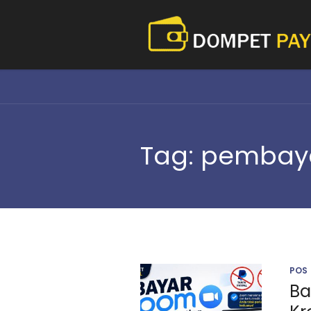
Tag:
pembayar
POS
Ba