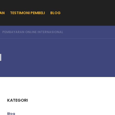
IAN
TESTIMONI PEMBELI
BLOG
PEMBAYARAN ONLINE INTERNASIONAL
l
KATEGORI
Blog