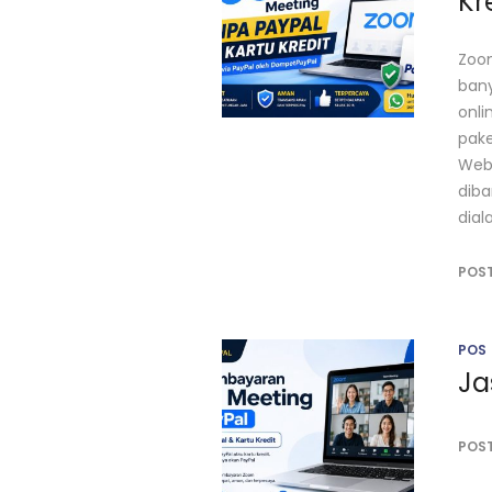
Kr
Zoom
bany
onli
pake
Webi
diba
dial
POS
POS
Ja
POS