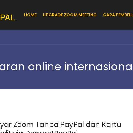
HOME
UPGRADE ZOOM MEETING
CARA PEMBEL
an online internasiona
yar Zoom Tanpa PayPal dan Kartu